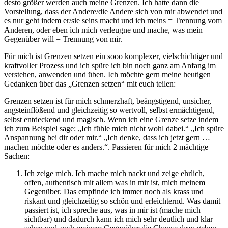
desto größer werden auch meine Grenzen. Ich hatte dann die
Vorstellung, dass der Andere/die Andere sich von mir abwendet und
es nur geht indem er/sie seins macht und ich meins = Trennung vom
Anderen, oder eben ich mich verleugne und mache, was mein
Gegenüber will = Trennung von mir.
Für mich ist Grenzen setzen ein sooo komplexer, vielschichtiger und
kraftvoller Prozess und ich spüre ich bin noch ganz am Anfang im
verstehen, anwenden und üben. Ich möchte gern meine heutigen
Gedanken über das „Grenzen setzen“ mit euch teilen:
Grenzen setzen ist für mich schmerzhaft, beängstigend, unsicher,
angsteinflößend und gleichzeitig so wertvoll, selbst ermächtigend,
selbst entdeckend und magisch. Wenn ich eine Grenze setze indem
ich zum Beispiel sage: „Ich fühle mich nicht wohl dabei.“ „Ich spüre
Anspannung bei dir oder mir.“ „Ich denke, dass ich jetzt gern …
machen möchte oder es anders.“. Passieren für mich 2 mächtige
Sachen:
Ich zeige mich. Ich mache mich nackt und zeige ehrlich,
offen, authentisch mit allem was in mir ist, mich meinem
Gegenüber. Das empfinde ich immer noch als krass und
riskant und gleichzeitig so schön und erleichternd. Was damit
passiert ist, ich spreche aus, was in mir ist (mache mich
sichtbar) und dadurch kann ich mich sehr deutlich und klar