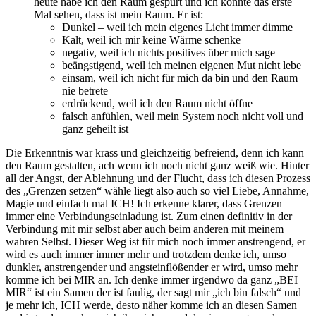
heute habe ich den Raum gespürt und ich konnte das erste
Mal sehen, dass ist mein Raum. Er ist:
Dunkel – weil ich mein eigenes Licht immer dimme
Kalt, weil ich mir keine Wärme schenke
negativ, weil ich nichts positives über mich sage
beängstigend, weil ich meinen eigenen Mut nicht lebe
einsam, weil ich nicht für mich da bin und den Raum
nie betrete
erdrückend, weil ich den Raum nicht öffne
falsch anfühlen, weil mein System noch nicht voll und
ganz geheilt ist
Die Erkenntnis war krass und gleichzeitig befreiend, denn ich kann
den Raum gestalten, ach wenn ich noch nicht ganz weiß wie. Hinter
all der Angst, der Ablehnung und der Flucht, dass ich diesen Prozess
des „Grenzen setzen“ wähle liegt also auch so viel Liebe, Annahme,
Magie und einfach mal ICH! Ich erkenne klarer, dass Grenzen
immer eine Verbindungseinladung ist. Zum einen definitiv in der
Verbindung mit mir selbst aber auch beim anderen mit meinem
wahren Selbst. Dieser Weg ist für mich noch immer anstrengend, er
wird es auch immer immer mehr und trotzdem denke ich, umso
dunkler, anstrengender und angsteinflößender er wird, umso mehr
komme ich bei MIR an. Ich denke immer irgendwo da ganz „BEI
MIR“ ist ein Samen der ist faulig, der sagt mir „ich bin falsch“ und
je mehr ich, ICH werde, desto näher komme ich an diesen Samen